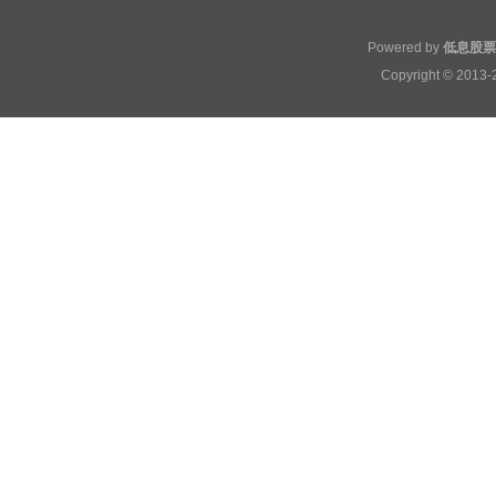
Powered by
低息股票
Copyright
© 2013-