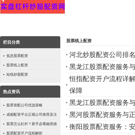
股票线上配资
栏目分类
河北炒股配资公司排
低息股票配资
股票线上配资
黑龙江股票配资服务
短线炒股配资
恒指配资开户流程详
保障
热点资讯
黑龙江股票配资服务
股票资配公司优选策略
黑河股票配资服务与
成都配资平台正规公司推荐及注
意事项
股票怎么杠杆？新手必看融资操
衡阳股票配资服务：
作指南
股票配资开户流程解析