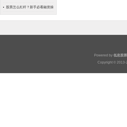
意事项
股票怎么杠杆？新手必看融资操
作指南
Powered by
低息股票
Copyright
© 2013-